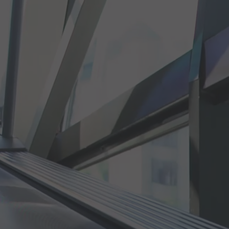
DEN PLAN!
SPORT THERAPIE LOUNGE
OUNGE
LEISNIG
S- &
RÜCKEN- TRAINING &
NING
REHASPORT