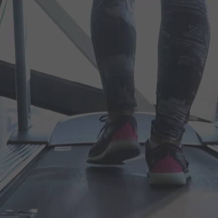
WIR HABEN 
T THERAPIE LOUNGE
SPORT THERAPIE L
LEISNIG
LEISNIG
NTSPANNUNG &
WELLNESS
BEWEGLICHKEIT
spannen Sie in einer
AUSDAUER­TRAI
 Saunen, lassen Sie sich