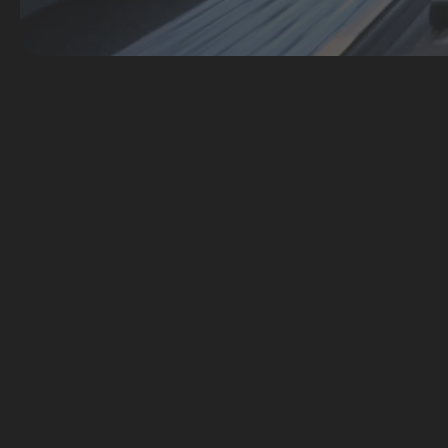
KRAFT- & MUSKEL-
TRAINING
Was
Einfach gut aussehen & Kraft
verwö
für den Alltag tanken.
MEHR DAZU
SPORT THERAPIE LOUNGE
KEI
LEISNIG