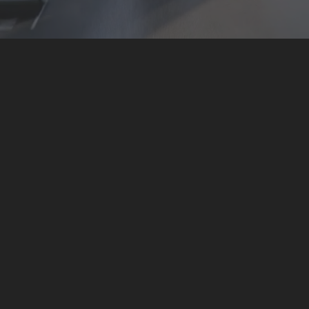
auf unseren
Steigern Sie Ihre Ausd
serstrahlmassagen
werden Sie Schmerzfr
hnen oder im Solarium
Alltag durch gezie
bräunen.
Beweglichkeitsübun
MEHR DAZU
MEHR DAZU
NE MITGLIEDSCHAFT
NOTWENDIG