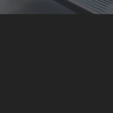
auer und
Geführte Kurse mit
eier im
ausgebildeten
lte
Physiotherapeuten und
gen.
Rehasportübungsleiter.
MEHR DAZU